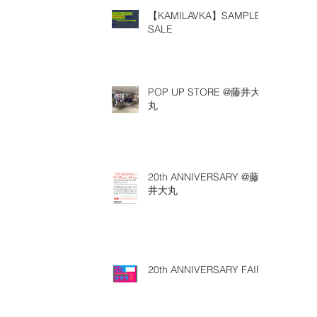
【KAMILAVKA】SAMPLE
SALE
POP UP STORE @藤井大
丸
20th ANNIVERSARY @藤
井大丸
20th ANNIVERSARY FAIR