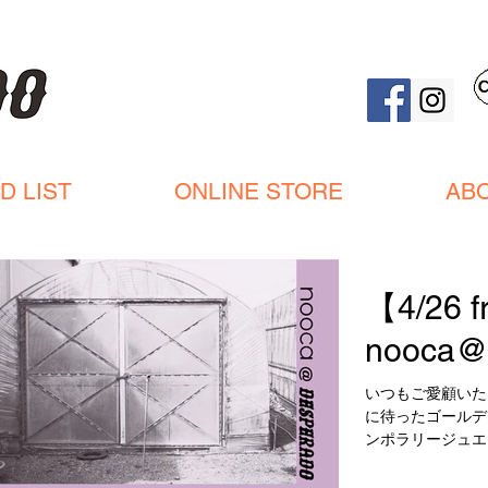
D LIST
ONLINE STORE
AB
【4/26 fr
nooca
いつもご愛顧いた
に待ったゴールデン
ンポラリージュエリー
します。 デザイ
花や植物をモチーフ